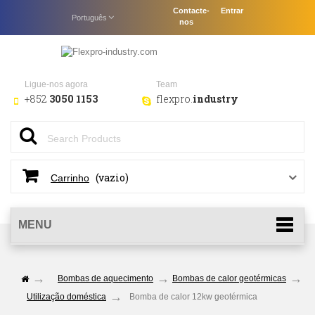
Contacte-
Entrar
Português
nos
Ligue-nos agora
Team
+852
3050 1153
flexpro.
industry
(vazio)
Carrinho
MENU
Bombas de aquecimento
Bombas de calor geotérmicas
Utilização doméstica
Bomba de calor 12kw geotérmica