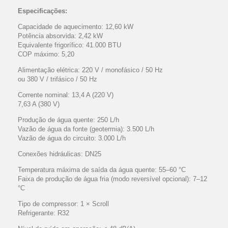
Especificações:
Capacidade de aquecimento: 12,60 kW
Potência absorvida: 2,42 kW
Equivalente frigorífico: 41.000 BTU
COP máximo: 5,20
Alimentação elétrica: 220 V / monofásico / 50 Hz
ou 380 V / trifásico / 50 Hz
Corrente nominal: 13,4 A (220 V)
7,63 A (380 V)
Produção de água quente: 250 L/h
Vazão de água da fonte (geotermia): 3.500 L/h
Vazão de água do circuito: 3.000 L/h
Conexões hidráulicas: DN25
Temperatura máxima de saída da água quente: 55–60 °C
Faixa de produção de água fria (modo reversível opcional): 7–12
°C
Tipo de compressor: 1 × Scroll
Refrigerante: R32