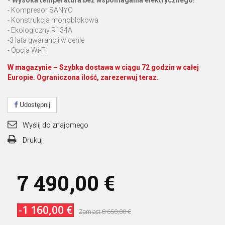
- Wysoka temperatura bez wspomagania elektrycznego!
-
Kompresor SANYO
-
Konstrukcja
monoblokowa
-
Ekologiczny
R134A
-3
lata
gwarancji w
cenie
- Opcja Wi-Fi
W magazynie – Szybka dostawa w ciągu 72 godzin w całej
Europie. Ograniczona ilość, zarezerwuj teraz.
Udostępnij
Wyślij do znajomego
Drukuj
7 490,00 €
-1 160,00 €
8 650,00 €
Zamiast