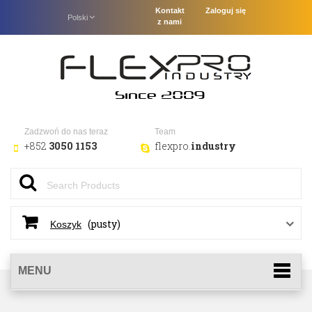
Kontakt
Zaloguj się
Polski
z nami
Zadzwoń do nas teraz
Team
+852
3050 1153
flexpro.
industry
(pusty)
Koszyk
MENU