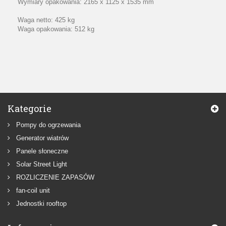
Wymiary opakowania: 2165 x 1125 x 1535 mm
Waga netto: 425 kg
Waga opakowania: 512 kg
Kategorie
Pompy do ogrzewania
Generator wiatrów
Panele słoneczne
Solar Street Light
ROZLICZENIE ZAPASÓW
fan-coil unit
Jednostki rooftop