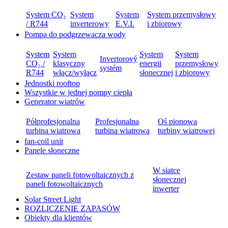
System CO₂
System
System
System przemysłowy
/ R744
inverterowy
E.V.I.
i zbiorowy
Pompa do podgrzewacza wody
System
System
System
System
Invertorový
CO₂ /
klasyczny
energii
przemysłowy
systém
R744
włącz/wyłącz
słonecznej
i zbiorowy
Jednostki rooftop
Wszystkie w jednej pompy ciepła
Generator wiatrów
Półprofesjonalna
Profesjonalna
Oś pionowa
turbina wiatrowa
turbina wiatrowa
turbiny wiatrowej
fan-coil unit
Panele słoneczne
W siatce
Zestaw paneli fotowoltaicznych z
słonecznej
paneli fotowoltaicznych
inwerter
Solar Street Light
ROZLICZENIE ZAPASÓW
Obiekty dla klientów