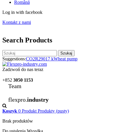
Română
Log in with facebook
Kontakt z nami
Search Products
Szukaj
Suggestions:
CO2
R290
17 kW
heat pump
Zadzwoń do nas teraz
+852
3050 1153
Team
flexpro.
industry
Koszyk
0
Produkt
Produkty
(pusty)
Brak produktów
Do ustalenia
Wysyłka