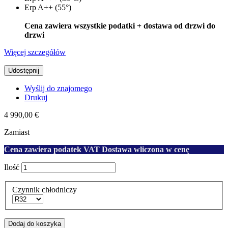
Erp A++ (55°)
Cena zawiera wszystkie podatki + dostawa od drzwi do
drzwi
Więcej szczegółów
Udostępnij
Wyślij do znajomego
Drukuj
4 990,00 €
Zamiast
Cena zawiera podatek VAT Dostawa wliczona w cenę
Ilość
Czynnik chłodniczy
Dodaj do koszyka