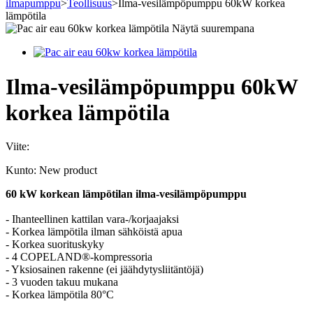
ilmapumppu
>
Teollisuus
>
Ilma-vesilämpöpumppu 60kW korkea
lämpötila
Näytä suurempana
Ilma-vesilämpöpumppu 60kW
korkea lämpötila
Viite:
Kunto:
New product
60 kW korkean lämpötilan ilma-vesilämpöpumppu
- Ihanteellinen kattilan vara-/korjaajaksi
- Korkea lämpötila ilman sähköistä apua
- Korkea suorituskyky
- 4 COPELAND®-kompressoria
- Yksiosainen rakenne (ei jäähdytysliitäntöjä)
- 3 vuoden takuu mukana
- Korkea lämpötila 80°C