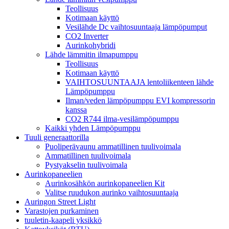
Teollisuus
Kotimaan käyttö
Vesilähde Dc vaihtosuuntaaja lämpöpumput
CO2 Inverter
Aurinkohybridi
Lähde lämmitin ilmapumppu
Teollisuus
Kotimaan käyttö
VAIHTOSUUNTAAJA lentoliikenteen lähde
Lämpöpumppu
Ilman/veden lämpöpumppu EVI kompressorin
kanssa
CO2 R744 ilma-vesilämpöpumppu
Kaikki yhden Lämpöpumppu
Tuuli generaattorilla
Puoliperävaunu ammatillinen tuulivoimala
Ammatillinen tuulivoimala
Pystyakselin tuulivoimala
Aurinkopaneelien
Aurinkosähkön aurinkopaneelien Kit
Valitse ruudukon aurinko vaihtosuuntaaja
Auringon Street Light
Varastojen purkaminen
tuuletin-kaapeli yksikkö