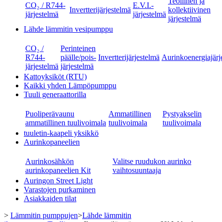
Teollinen ja
CO₂ / R744-
E.V.I.-
Invertterijärjestelmä
kollektiivinen
järjestelmä
järjestelmä
järjestelmä
Lähde lämmitin vesipumppu
CO₂ /
Perinteinen
R744-
päälle/pois-
Invertterijärjestelmä
Aurinkoenergiajärj
järjestelmä
järjestelmä
Kattoyksiköt (RTU)
Kaikki yhden Lämpöpumppu
Tuuli generaattorilla
Puoliperävaunu
Ammatillinen
Pystyakselin
ammatillinen tuulivoimala
tuulivoimala
tuulivoimala
tuuletin-kaapeli yksikkö
Aurinkopaneelien
Aurinkosähkön
Valitse ruudukon aurinko
aurinkopaneelien Kit
vaihtosuuntaaja
Auringon Street Light
Varastojen purkaminen
Asiakkaiden tilat
>
Lämmitin pumppujen
>
Lähde lämmitin