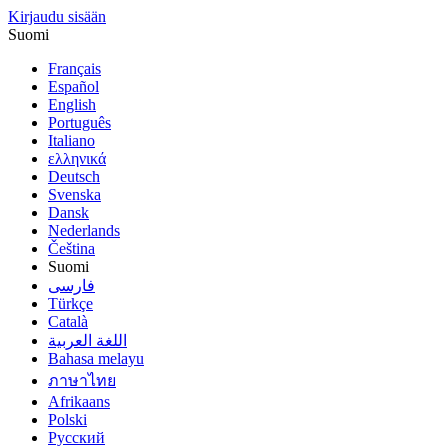
Kirjaudu sisään
Suomi
Français
Español
English
Português
Italiano
ελληνικά
Deutsch
Svenska
Dansk
Nederlands
Čeština
Suomi
فارسى
Türkçe
Català
اللغة العربية
Bahasa melayu
ภาษาไทย
Afrikaans
Polski
Русский