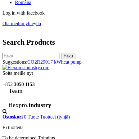
Română
Log in with facebook
Ota meihin yhteyttä
Search Products
Haku
Suggestions:
CO2
R290
17 kW
heat pump
Soita meille nyt
+852
3050 1153
Team
flexpro.
industry
Ostoskori
0
Tuote
Tuotteet
(tyhjä)
Ei tuotteita
To be determined
Toimitus