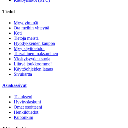
Kattoyksiköt (RTU)
Tiedot
Myydyimmät
Ota meihin yhteyttä
Koti
Tietoja meistä
Hyödykkeiden kauppa
Myy käyttöehdot
Turvallinen maksaminen
Yksityisyyden suoja
Liittyä joukkoomme!
Käyttöohjeiden lataus
Sivukartta
Asiakassivut
Tilaukseni
Hyvityslaskuni
Omat osoitteeni
Henkilötiedot
Kuponkini