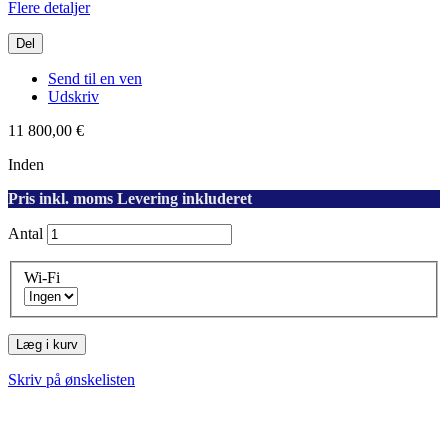
Flere detaljer
Del
Send til en ven
Udskriv
11 800,00 €
Inden
Pris inkl. moms Levering inkluderet
Antal
Wi-Fi
Læg i kurv
Skriv på ønskelisten