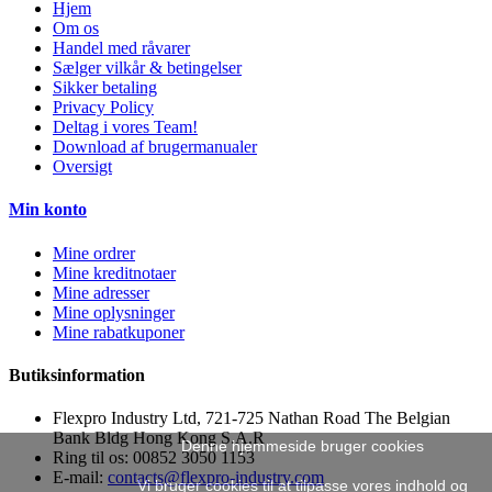
Hjem
Om os
Handel med råvarer
Sælger vilkår & betingelser
Sikker betaling
Privacy Policy
Deltag i vores Team!
Download af brugermanualer
Oversigt
Min konto
Mine ordrer
Mine kreditnotaer
Mine adresser
Mine oplysninger
Mine rabatkuponer
Butiksinformation
Flexpro Industry Ltd, 721-725 Nathan Road The Belgian
Bank Bldg Hong Kong S.A.R
Denne hjemmeside bruger cookies
Ring til os:
00852 3050 1153
E-mail:
contacts@flexpro-industry.com
Vi bruger cookies til at tilpasse vores indhold og