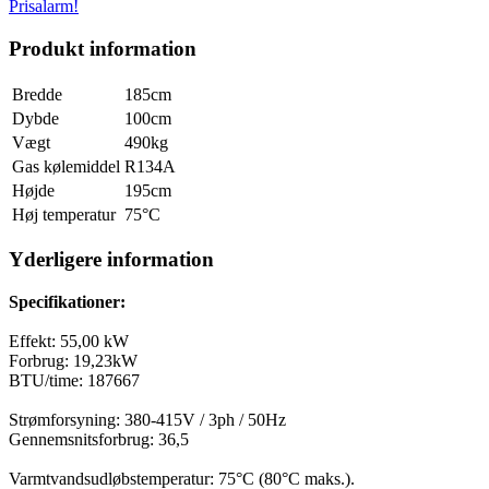
Prisalarm!
Produkt information
Bredde
185cm
Dybde
100cm
Vægt
490kg
Gas kølemiddel
R134A
Højde
195cm
Høj temperatur
75°C
Yderligere information
Specifikationer:
Effekt: 55,00 kW
Forbrug: 19,23kW
BTU/time: 187667
Strømforsyning: 380-415V / 3ph / 50Hz
Gennemsnitsforbrug: 36,5
Varmtvandsudløbstemperatur: 75°C (80°C maks.).