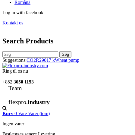
Română
Log in with facebook
Kontakt os
Search Products
Søg
Suggestions:
CO2
R290
17 kW
heat pump
Ring til os nu
+852
3050 1153
Team
flexpro.
industry
Kurv
0
Vare
Varer
(tom)
Ingen varer
Fastlægges senere
Levering