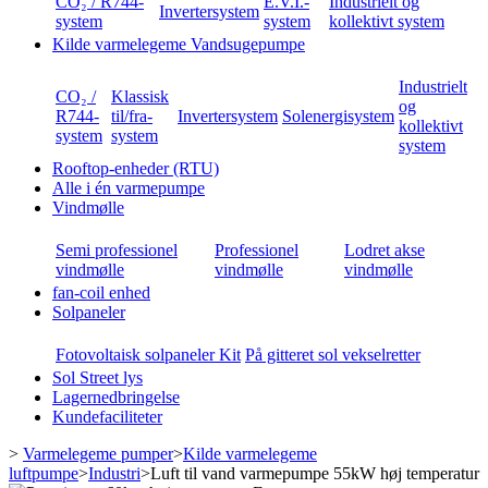
CO₂ / R744-
E.V.I.-
Industrielt og
Invertersystem
system
system
kollektivt system
Kilde varmelegeme Vandsugepumpe
Industrielt
CO₂ /
Klassisk
og
R744-
til/fra-
Invertersystem
Solenergisystem
kollektivt
system
system
system
Rooftop-enheder (RTU)
Alle i én varmepumpe
Vindmølle
Semi professionel
Professionel
Lodret akse
vindmølle
vindmølle
vindmølle
fan-coil enhed
Solpaneler
Fotovoltaisk solpaneler Kit
På gitteret sol vekselretter
Sol Street lys
Lagernedbringelse
Kundefaciliteter
>
Varmelegeme pumper
>
Kilde varmelegeme
luftpumpe
>
Industri
>
Luft til vand varmepumpe 55kW høj temperatur