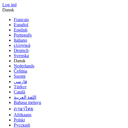
Log ind
Dansk
Français
Español
English
Português
Italiano
ελληνικά
Deutsch
Svenska
Dansk
Nederlands
Čeština
Suomi
فارسى
Türkçe
Català
اللغة العربية
Bahasa melayu
ภาษาไทย
Afrikaans
Polski
Русский