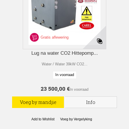
Gratis aflewering
Lug na water CO2 Hittepomp...
Water / Water 39kW CO2...
In voorraad
23 500,00 €
In voorraad
Voeg by mandjie
Info
Add to Wishlist
Voeg by Vergelyking