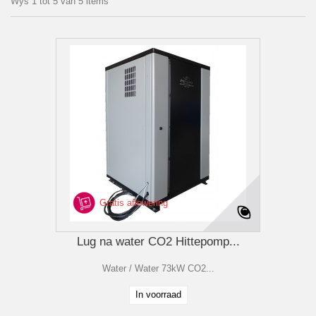
Wys 1 tot 5 van 5 items
Gratis aflewering
Lug na water CO2 Hittepomp...
Water / Water 73kW CO2...
In voorraad