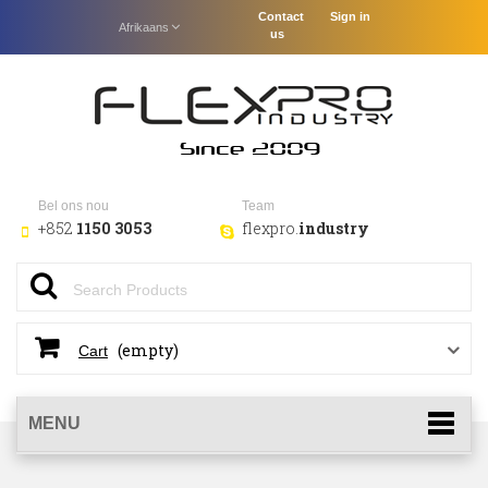
Contact
Sign in
Afrikaans
us
Bel ons nou
Team
+852
1150 3053
flexpro.
industry
(empty)
Cart
MENU