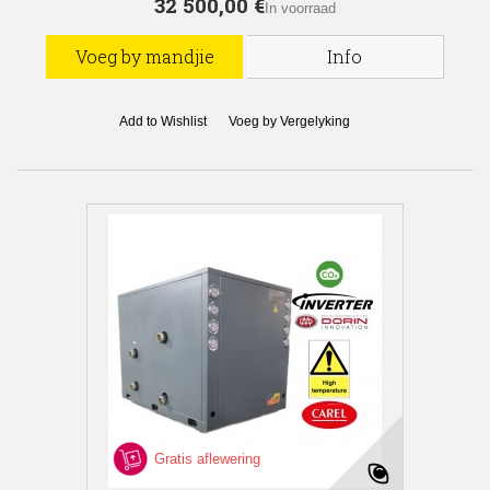
32 500,00 €
In voorraad
Voeg by mandjie
Info
Add to Wishlist
Voeg by Vergelyking
Gratis aflewering