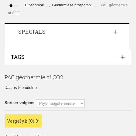
Hittepompe
Geotermiese hittepomp
PAC géothermie
of CO2
SPECIALS
TAGS
PAC géothermie of CO2
Daar is 5 produkte.
Sorteer volgens
Vergelyk (
0
)