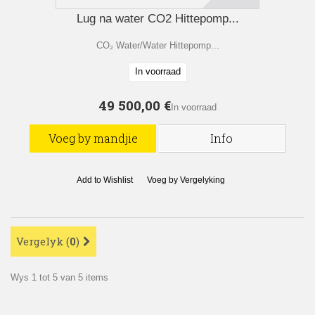
Lug na water CO2 Hittepomp...
CO₂ Water/Water Hittepomp...
In voorraad
49 500,00 €
In voorraad
Voeg by mandjie
Info
Add to Wishlist
Voeg by Vergelyking
Vergelyk (
0
)
Wys 1 tot 5 van 5 items