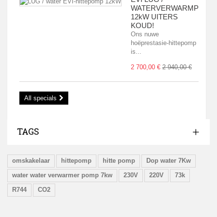
WATERVERWARMPOMP
12kW UITERS
KOUD!
Ons nuwe
hoëprestasie-hittepomp
is...
2 700,00 €
2 940,00 €
All specials
TAGS
omskakelaar
hittepomp
hitte pomp
Dop water 7Kw
water water verwarmer pomp 7kw
230V
220V
73k
R744
CO2