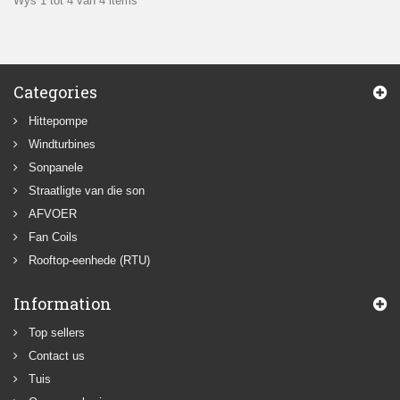
Wys 1 tot 4 van 4 items
Categories
Hittepompe
Windturbines
Sonpanele
Straatligte van die son
AFVOER
Fan Coils
Rooftop-eenhede (RTU)
Information
Top sellers
Contact us
Tuis