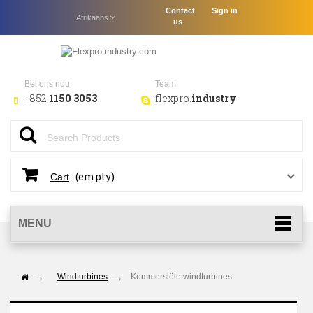
Contact
Sign in
Afrikaans
us
Bel ons nou
Team
+852
1150 3053
flexpro.
industry
(empty)
Cart
MENU
Windturbines
Kommersiële windturbines