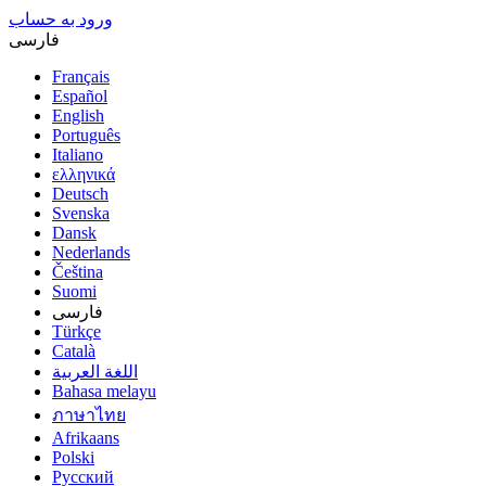
ورود به حساب
فارسى
Français
Español
English
Português
Italiano
ελληνικά
Deutsch
Svenska
Dansk
Nederlands
Čeština
Suomi
فارسى
Türkçe
Català
اللغة العربية
Bahasa melayu
ภาษาไทย
Afrikaans
Polski
Русский