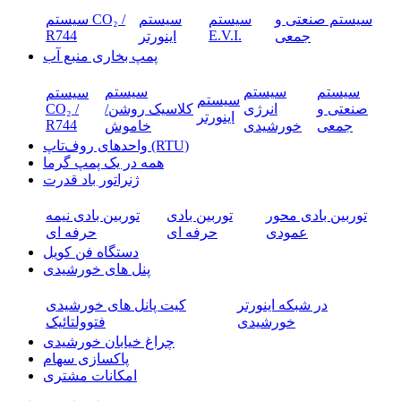
سیستم صنعتی و
سیستم
سیستم
سیستم CO₂ /
R744
E.V.I.
جمعی
اینورتر
پمپ بخاری منبع آب
سیستم
سیستم
سیستم
سیستم
سیستم
صنعتی و
انرژی
کلاسیک روشن/
CO₂ /
اینورتر
R744
جمعی
خورشیدی
خاموش
واحدهای روف‌تاپ (RTU)
همه در یک پمپ گرما
ژنراتور باد قدرت
توربین بادی محور
توربین بادی
توربین بادی نیمه
عمودی
حرفه ای
حرفه ای
دستگاه فن کویل
پنل های خورشیدی
در شبکه اینورتر
کیت پانل های خورشیدی
خورشیدی
فتوولتائیک
چراغ خیابان خورشیدی
پاکسازی سهام
امکانات مشتری