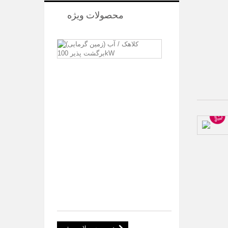
محصولات ویژه
پمپ
آبگرمکن
/
آبگرمکن
100
کیلو
وات
شرح:
پمپ
حرارتی
زمین
گرمایی
(آب
/...
9,584.00 €
9,684.00
€