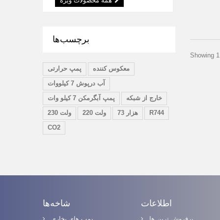
همه محصولات ویژه
برچسب‌ها
Showing 1 
معکوس کننده
پمپ حرارتی
آب درپوش 7 کیلووات
خارج از شبکه
پمپ آبگرمکن 7 کیلو وات
R744
73 هزار
220 ولت
230 ولت
CO2
اطلاعات
شاخه‌ها
پرفروش ترین‌ ها
پمپ های بخاری