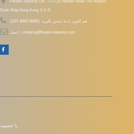
Flexpro Industry Ltd, 721-725 Nathan Road The Belgian
Bank Bldg Hong Kong S.A.R
هم اکنون با ما تماس بگیرید:
00852 3050 1153
contacts@flexpro-industry.com
ایمیل:
با عضویت 