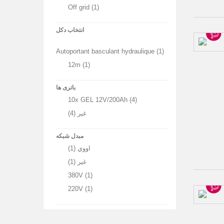
Off grid
(1)
انتخاب دکل
Autoportant basculant hydraulique
(1)
12m
(1)
باتری ها
10x GEL 12V/200Ah
(4)
غیر
(4)
مبدل شبکه
اووي
(1)
غیر
(1)
380V
(1)
220V
(1)