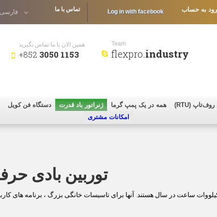
رود به حساب
تماس با ما
Log in with facebook
فارسى
Team
همین الان با ما تماس بگیرید
flexpro.
industry
+852
3050 1153
ف‌تاپ (RTU)
همه در یک پمپ گرما
ژنراتور باد قدرت
دستگاه فن کویل
امکانات مشتری
توربین بادی حرف
بین های بادی متوسط و بزرگ قادر به تأمین حداکثر 15000 کیلووات ساعت در سال هستند. آنها برای تاسیسات خانگی بزرگ ، برنامه های 