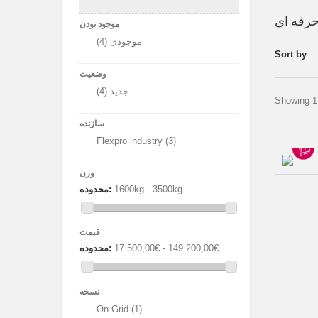
موجود بودن
موجودی
(4)
Sort by
وضعیت
جدید
(4)
Showing 1 
سازنده
Flexpro industry
(3)
وزن
1600kg - 3500kg
محدوده:
قیمت
17 500,00€ - 149 200,00€
محدوده:
نسخه
On Grid
(1)