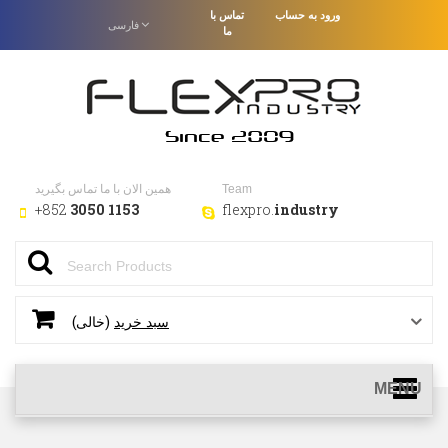
ورود به حساب
تماس با
فارسى
ما
Team
همین الان با ما تماس بگیرید
+852
3050 1153
flexpro.
industry
(خالی)
سبد خرید
MENU