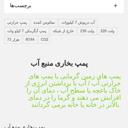
برچسب‌ها
آب درپوش 7 کیلووات
معکوس کننده
پمپ حرارتی
220 ولت
230 ولت
خارج از شبکه
پمپ آبگرمکن 7 کیلو وات
CO2
R744
73 هزار
پمپ بخاری منبع آب
پمپ های زمین گرمایی یا پمپ های
حرارتی آب / آب با برداشتن انرژی از
خاک باغچه یا سطح آب ، دمای آن را
افزایش می دهند و گرما را در دمای
بالاتر در خانه یا خانه برمی گردانند.
پمپ بخاری منبع آب