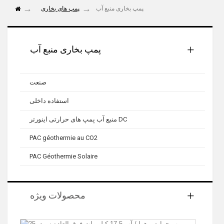
پمپ بخاری منبع آب
پمپ های بخاری
پمپ بخاری منبع آب
صنعت
استفاده داخلی
منبع آب پمپ های حرارتی اینورتر DC
PAC géothermie au CO2
PAC Géothermie Solaire
محصولات ویژه
پمپ