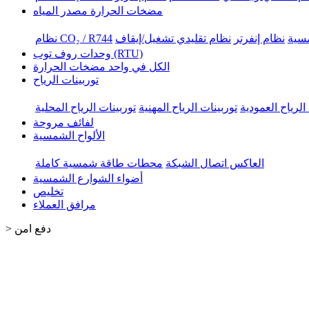
مضخات الحرارة مصدر المياه
مسية
نظام إنفرتر
نظام تقليدي تشغيل/إيقاف
نظام CO₂ / R744
وحدات روف توب (RTU)
الكل في واحد مضخات الحرارة
توربينات الرياح
الرياح العمودية
توربينات الرياح المهنية
توربينات الرياح المحلية
لفائف مروحة
الألواح الشمسية
العاكس اتصال الشبكة
محطات طاقة شمسية كاملة
أضواء الشوارع الشمسية
تخليص
مرافق العملاء
دفع امن
>