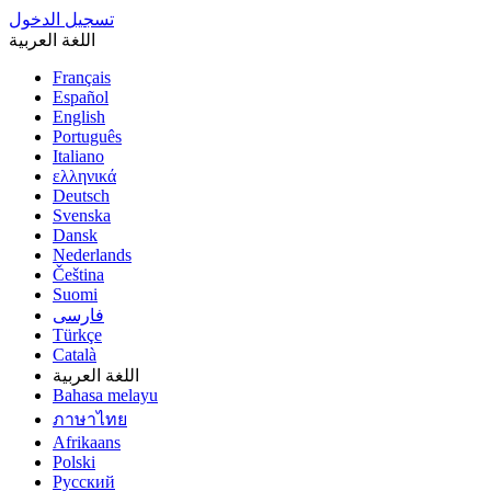
تسجيل الدخول
اللغة العربية
Français
Español
English
Português
Italiano
ελληνικά
Deutsch
Svenska
Dansk
Nederlands
Čeština
Suomi
فارسى
Türkçe
Català
اللغة العربية
Bahasa melayu
ภาษาไทย
Afrikaans
Polski
Русский