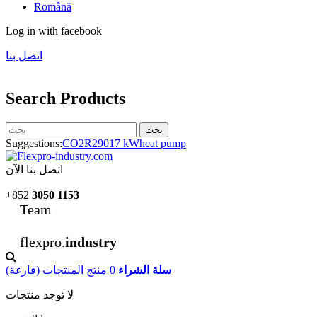
Română
Log in with facebook
اتصل بنا
Search Products
بحث
Suggestions:
CO2
R290
17 kW
heat pump
اتصل بنا الآن
+852
3050 1153
Team
flexpro.
industry
سلة الشراء
0
منتج
المنتجات
(فارغة)
لا توجد منتجات