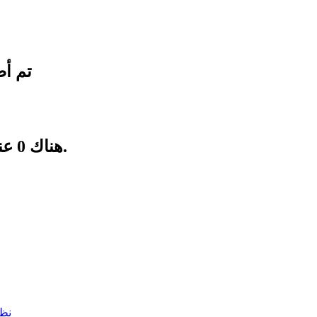
تم أض
هناك منتج 1 في عربة تسوقك.
هناك
0
عن
نظ