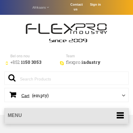
Contact
Sign in
Afrikaans
us
Bel ons nou
Team
+852
1150 3053
flexpro.
industry
(empty)
Cart
MENU