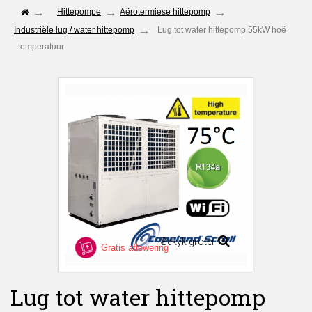
Hittepompe
Aërotermiese hittepomp
Industriële lug / water hittepomp
Lug tot water hittepomp 55kW hoë
temperatuur
Bekyk groter
Gratis aflewering
Lug tot water hittepomp