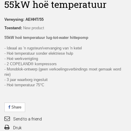
55kW hoë temperatuur
Verwysing:
AEHHT/55
Toestand:
New product
55kW hoë temperatuur lug-tot-water hittepomp
- Ideaal as 'n rugsteun/vervanging van 'n ketel
- Hoë temperatuur sonder elektriese hulp
- Hoë werkverrigting
- 2 COPELAND® kompressors
- Monoblok-ontwerp (geen verkoelingsverbindings moet gemaak word
nie)
- 3 jaar waarborg ingesluit
- Hoë temperatuur 75°C
Share
Send to a friend
Druk