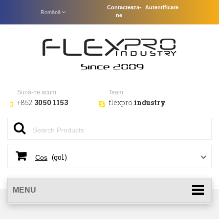
Contacteaza-
Autentificare
Română
ne
Sună-ne acum
Team
+852
3050 1153
flexpro.
industry
(gol)
Cos
MENU