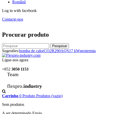
Română
Log in with facebook
Contacte-nos
Procurar produto
Pesquisar
Sugestões:
bomba de calor
CO2
R290
AQS
17 kW
geotermia
Ligue-nos agora
+852
3050 1153
Team
flexpro.
industry
Carrinho
0
Produto
Produtos
(vazio)
Sem produtos
A ser determinado
Envio