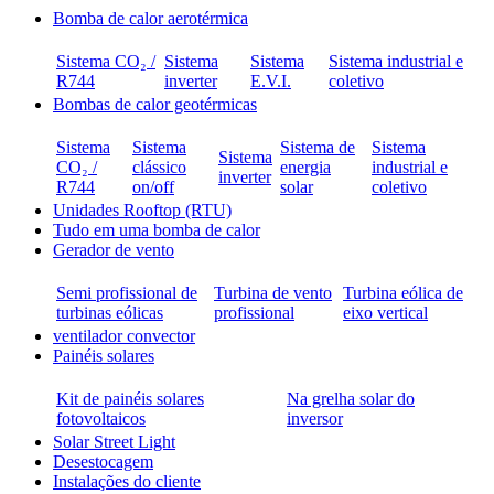
Bomba de calor aerotérmica
Sistema CO₂ /
Sistema
Sistema
Sistema industrial e
R744
inverter
E.V.I.
coletivo
Bombas de calor geotérmicas
Sistema
Sistema
Sistema de
Sistema
Sistema
CO₂ /
clássico
energia
industrial e
inverter
R744
on/off
solar
coletivo
Unidades Rooftop (RTU)
Tudo em uma bomba de calor
Gerador de vento
Semi profissional de
Turbina de vento
Turbina eólica de
turbinas eólicas
profissional
eixo vertical
ventilador convector
Painéis solares
Kit de painéis solares
Na grelha solar do
fotovoltaicos
inversor
Solar Street Light
Desestocagem
Instalações do cliente