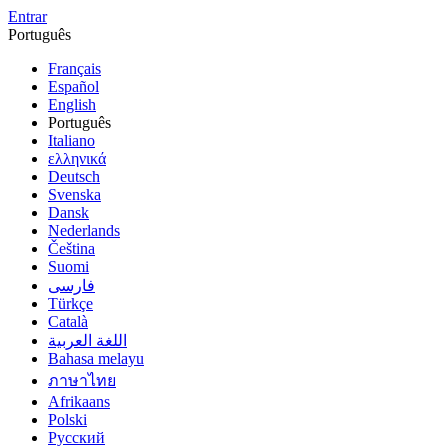
Entrar
Português
Français
Español
English
Português
Italiano
ελληνικά
Deutsch
Svenska
Dansk
Nederlands
Čeština
Suomi
فارسى
Türkçe
Català
اللغة العربية
Bahasa melayu
ภาษาไทย
Afrikaans
Polski
Русский