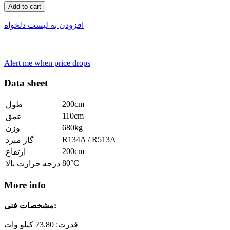
Add to cart
افزودن به لیست دلخواه
Alert me when price drops
Data sheet
200cm
طول
110cm
عمق
680kg
وزن
R134A / R513A
گاز مبرد
200cm
ارتفاع
80°C
درجه حرارت بالا
More info
مشخصات فنی:
قدرت: 73.80 کیلو وات