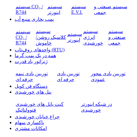
سیستم صنعتی و
سیستم
سیستم
سیستم CO₂ /
R744
E.V.I.
جمعی
اینورتر
پمپ بخاری منبع آب
سیستم
سیستم
سیستم
سیستم
سیستم
صنعتی و
انرژی
کلاسیک روشن/
CO₂ /
اینورتر
R744
جمعی
خورشیدی
خاموش
واحدهای روف‌تاپ (RTU)
همه در یک پمپ گرما
ژنراتور باد قدرت
توربین بادی محور
توربین بادی
توربین بادی نیمه
عمودی
حرفه ای
حرفه ای
دستگاه فن کویل
پنل های خورشیدی
در شبکه اینورتر
کیت پانل های خورشیدی
خورشیدی
فتوولتائیک
چراغ خیابان خورشیدی
پاکسازی سهام
امکانات مشتری