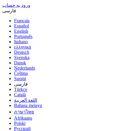
ورود به حساب
فارسى
Français
Español
English
Português
Italiano
ελληνικά
Deutsch
Svenska
Dansk
Nederlands
Čeština
Suomi
فارسى
Türkçe
Català
اللغة العربية
Bahasa melayu
ภาษาไทย
Afrikaans
Polski
Русский